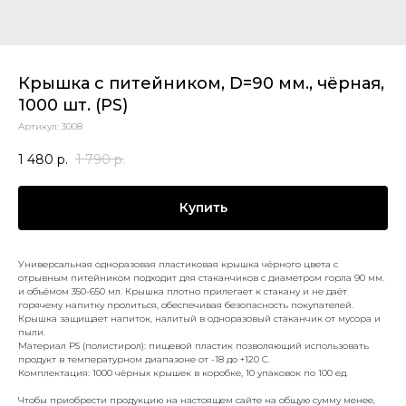
Крышка с питейником, D=90 мм., чёрная,
1000 шт. (PS)
Артикул:
3008
1 480
р.
1 790
р.
Купить
Универсальная одноразовая пластиковая крышка чёрного цвета с
отрывным питейником подходит для стаканчиков с диаметром горла 90 мм.
и объёмом 350-650 мл. Крышка плотно прилегает к стакану и не даёт
горячему напитку пролиться, обеспечивая безопасность покупателей.
Крышка защищает напиток, налитый в одноразовый стаканчик от мусора и
пыли.
Материал PS (полистирол): пищевой пластик позволяющий использовать
продукт в температурном диапазоне от -18 до +120 C.
Комплектация: 1000 чёрных крышек в коробке, 10 упаковок по 100 ед.
Чтобы приобрести продукцию на настоящем сайте на общую сумму менее,