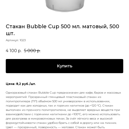
Стакан Bubble Cup 500 мл. матовый, 500
шт.
Артикул:
1023
4 100
р.
5 000
р.
Купить
Цена: 8,2 руб./шт.
Одноразовый стакан Bubble Cup предназначен для кафе, баров и массовых
мероприятий. Прозрачный глянцевый пластиковый стакан из
полипропилера (ПП) объёмом 500 мл универсален в использовании,
подходит как для холодных, так и горячих напитков (до +120 °C). Стакан
выполнен из прочного полипропилена, не выделяет вредных веществ при
взаимодействии с горячими напитками до +100°С, его можно использовать
для разогрева в микроволновых печах. За счёт лёгкого веса и высокой
формоустойчивости стакан удобно брать с собой в дорогу или на пикник.
Цвет — прозрачный, поверхность — матовая. Стакан может быть